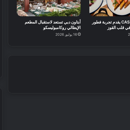
ا
ل
ق
د
مقهى CASSETTE يقدم تجربة فطور
أبتاون دبي تستعد لاستقبال المطعم
م
في قلب القوز
الإيطالي روكامبوليسكو
ف
16 يوليو, 2026
ي
ا
ل
ع
ا
ل
م