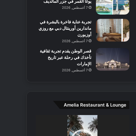
يوغا القمر في جزر المالديف
ا
ل
7 أغسطس, 2026
م
و
تجربة عناية فاخرة بالبشرة في
س
ماندارين أورينتال دبي مع روزي
ط
أوزبورن
ا
7 أغسطس, 2026
ل
قصر الوطن يقدم تجربة ثقافية
م
تأخذك في رحلة عبر تاريخ
د
الإمارات
ي
7 أغسطس, 2026
ن
ة
و
ت
ج
ا
Amelia Restaurant & Lounge
ر
ب
مشغل
ل
الفيديو
ا
تُ