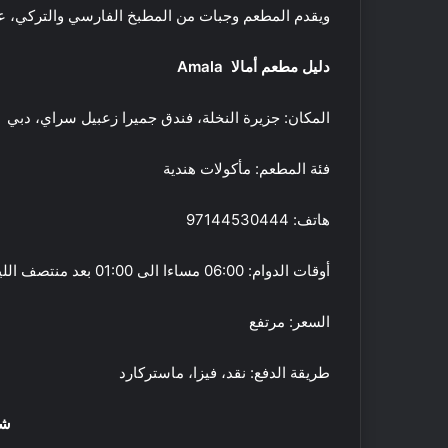
ويقدم المطعم وجبات من المطبخ الفارسي والتركي، ع
18 مايو, 2016
ا
أفضل 5 متاجر
ج
دبي
ر
دليل
مطعم أمالا
Amala
ع
ط
المكان:
جزيرة النخلة، فندق
جميرا زعبيل سراي،
دبي
و
ر
فئة المطعم: مأكولات هندية
م
ح
ل
هاتف: 97144530444
ي
ف
ة
ي
أوقات الدوام:
06:00 مساءا
الى
01:00
بعد منتصف الليل
ا
ت
ل
ن
ص
س
السعر: مرتفع
ن
ف
ع
ي
طريقة الدفع: نقد، فيزا، ماستركارد
29 فبراير, 2020
ف
ر
فيتنس فيرست الشر
ي
س
للتوسع في الإمارات
د
ت
شا
ب
ا