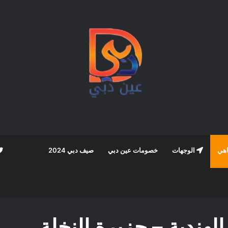
اهي
الوجهات
خصومات عين دبي
صيف دبي 2024
لهندية – جزيرة النخلة