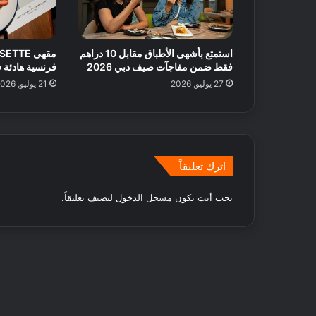
ت
ل
ض
م
استمتع بأشهى الأطباق مقابل 10 دراهم
ا
فقط ضمن مفاجآت صيف دبي 2026
فرنسية هادئة 
ن
27 يوليو, 2026
21 يوليو, 2026
و
ق
ت
م
م
اترك تعليقاً
ت
ع
!
يجب أنت تكون
مسجل الدخول
لتضيف تعليقاً.