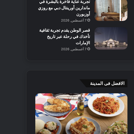
تجربة عناية فاخرة بالبشرة في
ماندارين أورينتال دبي مع روزي
أوزبورن
7 أغسطس, 2026
قصر الوطن يقدم تجربة ثقافية
تأخذك في رحلة عبر تاريخ
الإمارات
7 أغسطس, 2026
الافضل فى المدينة
ن
ج
ك
ي
ه
أ
ا
م
ت
ج
إ
ي
ي
ه