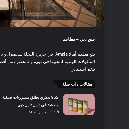
عين دبي – مطاعم
يقع مطعم أمالا Amala في جزيرة النخلة بــ
جميرا، و ب
المأكولات الهندية لمحبيها في دبي، والمحضرة من أفضل
فخم استثنائي.
مقالات ذات صلة
أ
852 بيكري يطلق مشروبات صيفية
ف
منعشة في داون تاون دبي
ض
ل
7 أغسطس, 2026
5
م
ت