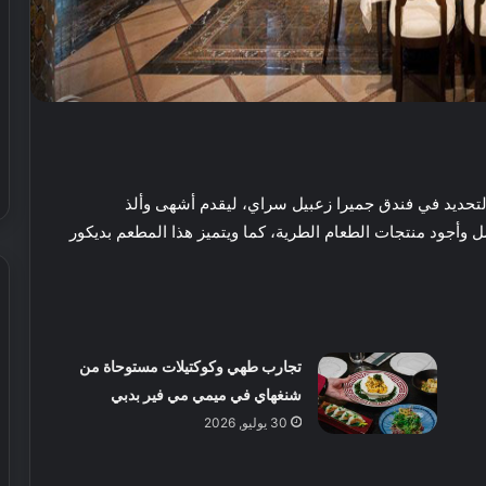
التحديد في فندق جميرا زعبيل سراي
، ليقدم أشهى وألذ
 وأجود منتجات الطعام الطرية، كما ويتميز هذا المطعم بديكور
ش
تجارب طهي وكوكتيلات مستوحاة من
ي
شنغهاي في ميمي مي فير بدبي
ر
ي
30 يوليو, 2026
ا
ل
إ