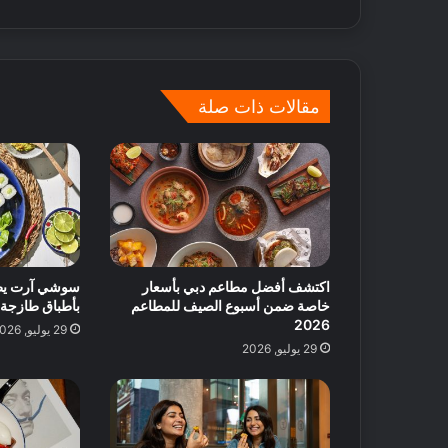
ف
ة
ي
ا
ا
ل
ل
أ
إ
س
مقالات ذات صلة
م
ب
ا
و
ر
ع
ا
ف
ت
ي
م
ك
ة
:
اكتشف أفضل مطاعم دبي بأسعار
ا
خاصة ضمن أسبوع الصيف للمطاعم
بأطباق طازجة 
2026
ق
29 يوليو, 2026
ت
29 يوليو, 2026
ر
ا
ح
ا