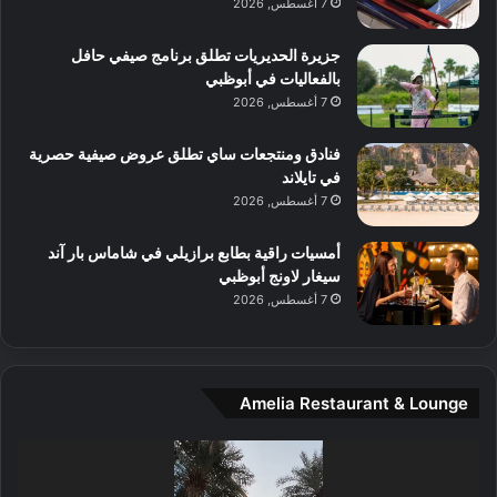
7 أغسطس, 2026
ت
ف
ل
م
آ
جزيرة الحديريات تطلق برنامج صيفي حافل
ع
ن
بالفعاليات في أبوظبي
ا
7 أغسطس, 2026
ل
م
و
فنادق ومنتجعات ساي تطلق عروض صيفية حصرية
س
في تايلاند
ط
7 أغسطس, 2026
ا
ل
أمسيات راقية بطابع برازيلي في شاماس بار آند
م
سيغار لاونج أبوظبي
د
7 أغسطس, 2026
ي
ن
ة
و
Amelia Restaurant & Lounge
ت
ج
مشغل
ا
الفيديو
ر