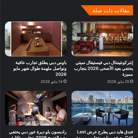
مقالات ذات صلة
إنتركونتيننتال دبي فيستيفال سيتي
باوس دبي يطلق تجارب عافية
يحتفي بعيد الأضحى 2026 بتجارب
وتواصل ملهمة طوال شهر مايو
مميزة
2026
25 مايو, 2026
14 مايو, 2026
فندق هايد دبي يطرح عرض Last
راديسون بلو ديرة خور دبي يحتفي
Call مع خصومات وتجارب مميزة
بعيد الفصح 2026 بتجارب عائلية