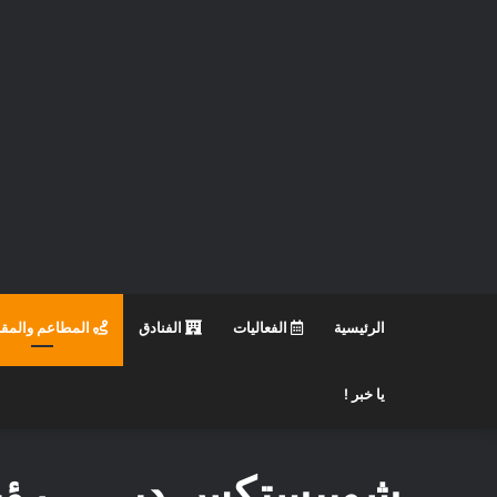
الرئيسية
الفعاليات
الفنادق
المطاعم والمق
يا خبر !
شوبيستكس دبي .. رؤية