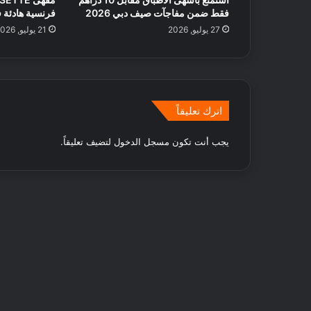
ف
ة
فقط ضمن مفاجآت صيف دبي 2026
فرنسية هادئة 
ي
ا
27 يوليو, 2026
21 يوليو, 2026
ا
ل
ل
أ
إ
س
م
ب
ا
و
ر
اترك تعليقاً
ع
ا
ف
ت
ي
يجب أنت تكون
مسجل الدخول
لتضيف تعليقاً.
م
ك
ة
:
ا
ق
ت
ر
ا
ح
ا