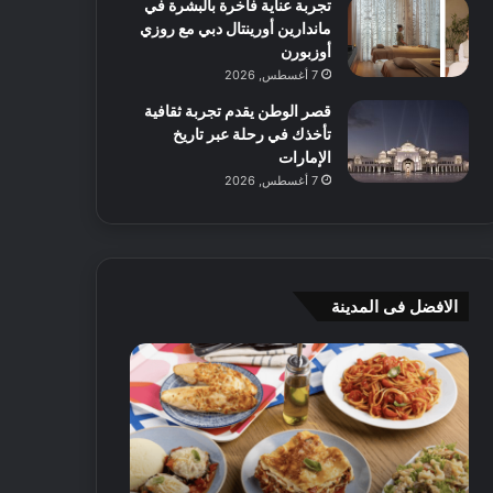
تجربة عناية فاخرة بالبشرة في
ماندارين أورينتال دبي مع روزي
أوزبورن
7 أغسطس, 2026
قصر الوطن يقدم تجربة ثقافية
تأخذك في رحلة عبر تاريخ
الإمارات
7 أغسطس, 2026
الافضل فى المدينة
ن
ج
ك
ي
ه
أ
ا
م
ت
ج
إ
ي
ي
ه