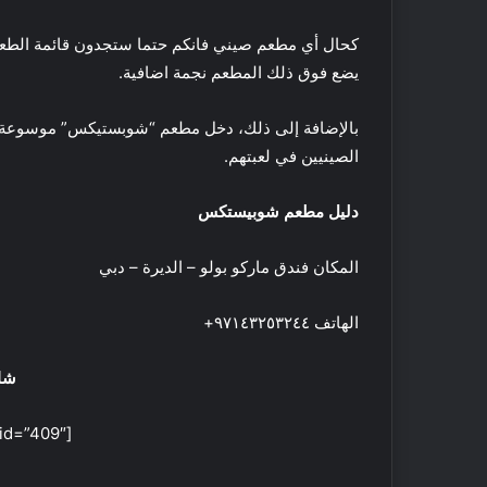
كحال أي مطعم صيني فانكم حتما ستجدون قائمة الطعام
يضع فوق ذلك المطعم نجمة اضافية.
بالإضافة إلى ذلك، دخل مطعم “شوبستيكس” موسوعة غين
الصينيين في لعبتهم.
دليل مطعم شوبيستكس
المكان فندق ماركو بولو – الديرة – دبي
الهاتف ٩٧١٤٣٢٥٣٢٤٤+
أ
ف
شا
ض
ل
[juicebox gallery_id=”409″]
5
م
ت