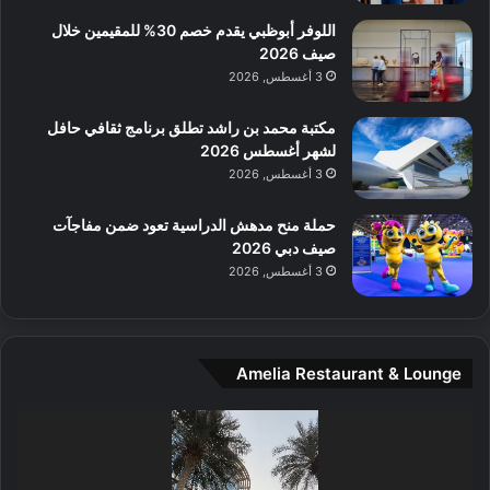
ع
ن
ا
اللوفر أبوظبي يقدم خصم 30% للمقيمين خلال
ل
صيف 2026
م
3 أغسطس, 2026
و
س
مكتبة محمد بن راشد تطلق برنامج ثقافي حافل
ط
لشهر أغسطس 2026
ا
3 أغسطس, 2026
ل
م
حملة منح مدهش الدراسية تعود ضمن مفاجآت
د
صيف دبي 2026
ي
3 أغسطس, 2026
ن
ة
و
ت
Amelia Restaurant & Lounge
ج
ا
ر
مشغل
ب
الفيديو
ل
ا