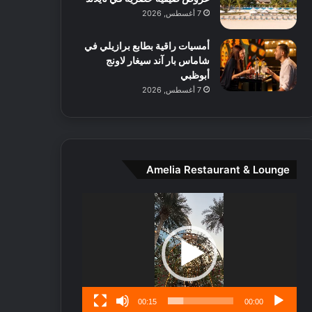
ط
7 أغسطس, 2026
ا
ل
أمسيات راقية بطابع برازيلي في
م
شاماس بار آند سيغار لاونج
د
أبوظبي
ي
7 أغسطس, 2026
ن
ة
و
ت
ج
ا
Amelia Restaurant & Lounge
ر
ب
مشغل
ل
الفيديو
ا
تُ
ن
س
ى
00:15
00:00