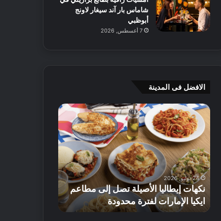
شاماس بار آند سيغار لاونج
أبوظبي
7 أغسطس, 2026
الافضل فى المدينة
ن
ج
ك
ي
ه
أ
ا
م
ت
ج
إ
ي
ي
ه
24 يوليو, 2026
8 يوليو, 2026
ط
و
نكهات إيطاليا الأصيلة تصل إلى مطاعم
جي أم جي هوم
ا
م
ايكيا الإمارات لفترة محدودة
تصل إلى 70% على الأثاث
ل
ت
ي
ق