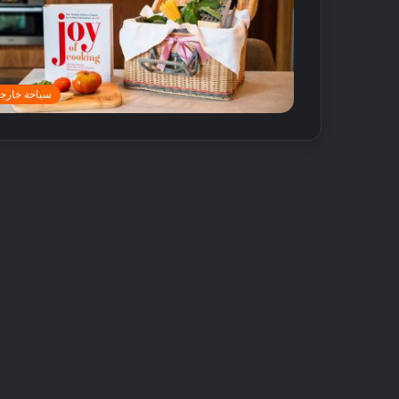
سياحة خارجي
أ
ف
ض
ل
5
م
ت
18 مايو, 2016
ا
أفضل 5 متاجر
ج
دبي
ر
ع