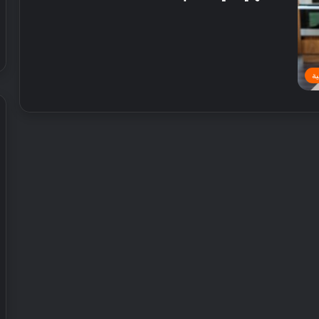
ة
ش
ي
ر
ي
ا
ل
إ
30 يوليو, 2026
م
 عطور محلية الصنع في
شيري الإمارات تطلق عروض صيفية
ا
حصرية على سيارات SUV
ر
ا