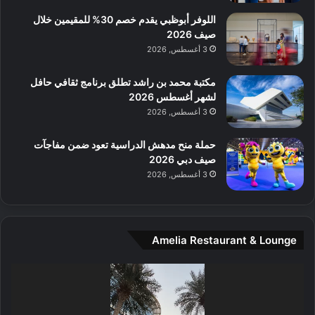
ع
ن
ا
اللوفر أبوظبي يقدم خصم 30% للمقيمين خلال
ل
صيف 2026
م
3 أغسطس, 2026
و
س
مكتبة محمد بن راشد تطلق برنامج ثقافي حافل
ط
لشهر أغسطس 2026
ا
3 أغسطس, 2026
ل
م
حملة منح مدهش الدراسية تعود ضمن مفاجآت
د
صيف دبي 2026
ي
3 أغسطس, 2026
ن
ة
و
ت
Amelia Restaurant & Lounge
ج
ا
ر
مشغل
ب
الفيديو
ل
ا