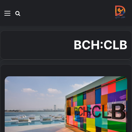
بحث
الق
عن
BCH:CLB