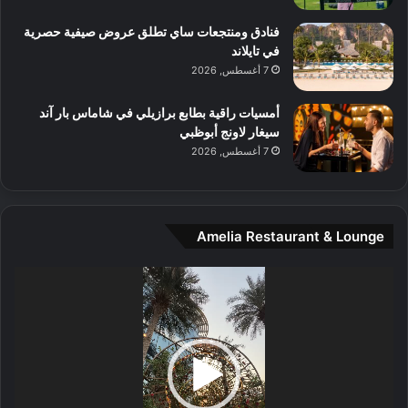
م
و
فنادق ومنتجعات ساي تطلق عروض صيفية حصرية
س
في تايلاند
ط
7 أغسطس, 2026
ا
ل
أمسيات راقية بطابع برازيلي في شاماس بار آند
م
سيغار لاونج أبوظبي
د
7 أغسطس, 2026
ي
ن
ة
و
Amelia Restaurant & Lounge
ت
ج
مشغل
ا
الفيديو
ر
ب
ل
ا
تُ
ن