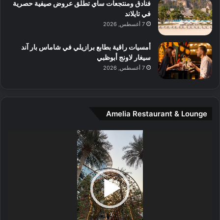
و
فنادق ومنتجعات ساي تطلق عروض صيفية حصرية
س
في تايلاند
ط
7 أغسطس, 2026
ا
ل
أمسيات راقية بطابع برازيلي في شاماس بار آند
م
سيغار لاونج أبوظبي
د
7 أغسطس, 2026
ي
ن
ة
و
Amelia Restaurant & Lounge
ت
ج
مشغل
ا
الفيديو
ر
ب
ل
ا
تُ
ن
س
ى