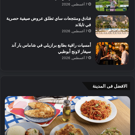
7 أغسطس, 2026
فنادق ومنتجعات ساي تطلق عروض صيفية حصرية
في تايلاند
7 أغسطس, 2026
أمسيات راقية بطابع برازيلي في شاماس بار آند
سيغار لاونج أبوظبي
7 أغسطس, 2026
الافضل فى المدينة
ن
ج
ك
ي
ه
أ
ا
م
ت
ج
إ
ي