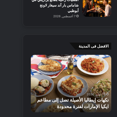
شاماس بار آند سيغار لاونج
أبوظبي
7 أغسطس, 2026
الافضل فى المدينة
ن
ج
ك
ي
ه
أ
ا
م
ت
ج
إ
ي
ي
ه
24 يوليو, 2026
8 يوليو, 2026
ط
و
نكهات إيطاليا الأصيلة تصل إلى مطاعم
جي أم جي هوم
ا
م
ايكيا الإمارات لفترة محدودة
تصل إلى 70% على الأثاث
ل
ت
ي
ق