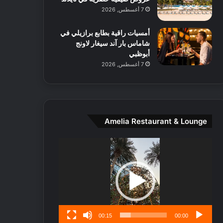
ط
7 أغسطس, 2026
ا
ل
أمسيات راقية بطابع برازيلي في
م
شاماس بار آند سيغار لاونج
د
أبوظبي
ي
7 أغسطس, 2026
ن
ة
و
ت
ج
ا
Amelia Restaurant & Lounge
ر
ب
مشغل
ل
الفيديو
ا
تُ
ن
س
ى
00:15
00:00