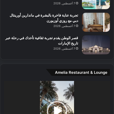
م
7 أغسطس, 2026
و
س
تجربة عناية فاخرة بالبشرة في ماندارين أورينتال
ط
دبي مع روزي أوزبورن
ا
7 أغسطس, 2026
ل
م
قصر الوطن يقدم تجربة ثقافية تأخذك في رحلة عبر
د
تاريخ الإمارات
ي
7 أغسطس, 2026
ن
ة
و
ت
Amelia Restaurant & Lounge
ج
ا
ر
مشغل
ب
الفيديو
ل
ا
تُ
ن