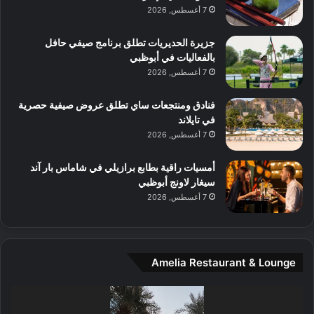
7 أغسطس, 2026
ف
ن
م
د
جزيرة الحديريات تطلق برنامج صيفي حافل
ع
ا
بالفعاليات في أبوظبي
ا
ت
7 أغسطس, 2026
ل
ج
م
ر
و
ب
فنادق ومنتجعات ساي تطلق عروض صيفية حصرية
س
ة
في تايلاند
ط
ل
7 أغسطس, 2026
ا
ا
ل
ي
أمسيات راقية بطابع برازيلي في شاماس بار آند
م
ج
سيغار لاونج أبوظبي
د
ب
7 أغسطس, 2026
ي
أ
ن
ن
ة
ت
و
ف
Amelia Restaurant & Lounge
ت
و
ج
ت
مشغل
ا
.
الفيديو
ر