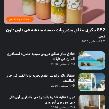
ت
د
ن
ب
ة
ع
ا
ي
د
ر
ئ
ة
ب
ف
ر
ب
ي
المطاعم والمقاهي
و
ي
ا
:
ا
ة
ل
ا
852 بيكري يطلق مشروبات صيفية منعشة في داون تاون
ع
ب
ن
س
دبي
ل
د
ش
ت
7 أغسطس, 2026
ي
ب
ا
ك
ه
ي
ط
ش
ا
فنادق ساي تطلق عروض صيفية حصرية لمسافري
ا
ا
ا
الخليج في تايلاند
ت
ف
ل
7 أغسطس, 2026
م
آ
ع
ن
ا
شيڤال بلان رانديلي يقدم تجربة يوغا القمر في جزر
ل
المالديف
م
7 أغسطس, 2026
و
س
تجربة عناية فاخرة بالبشرة في ماندارين أورينتال
ط
دبي مع روزي أوزبورن
ا
7 أغسطس, 2026