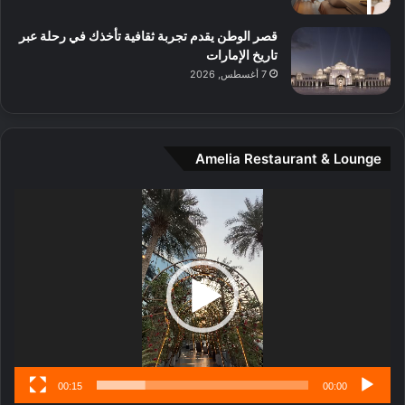
ل
م
قصر الوطن يقدم تجربة ثقافية تأخذك في رحلة عبر
د
تاريخ الإمارات
ي
7 أغسطس, 2026
ن
ة
و
ت
Amelia Restaurant & Lounge
ج
ا
ر
مشغل
ب
الفيديو
ل
ا
تُ
ن
س
ى
00:15
00:00