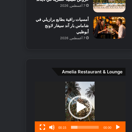
ط
ل
7 أغسطس, 2026
ا
ا
ل
ي
أمسيات راقية بطابع برازيلي في
م
ج
شاماس بار آند سيغار لاونج
د
ب
أبوظبي
ي
أ
7 أغسطس, 2026
ن
ن
ة
ت
و
ف
ت
و
ج
ت
ا
.
Amelia Restaurant & Lounge
ر
ب
مشغل
ل
الفيديو
ا
تُ
ن
س
ى
00:15
00:00