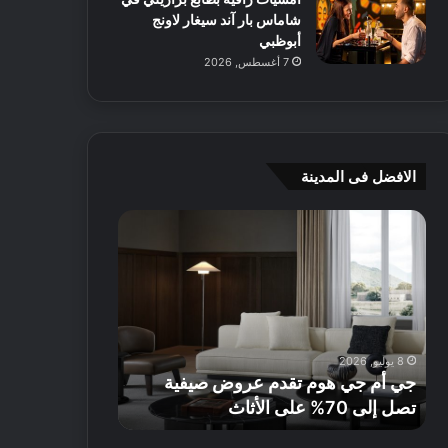
شاماس بار آند سيغار لاونج
أبوظبي
7 أغسطس, 2026
الافضل فى المدينة
ج
4
ي
و
أ
ص
م
ف
ج
ا
ي
ت
ه
ط
8 يوليو, 2026
5 يوليو, 2026
و
ب
جي أم جي هوم تقدم عروض صيفية
4 وصفات طبيعي
م
ي
تصل إلى 70% على الأثاث
إشراقة صحية هذا 
ت
ع
ق
ي