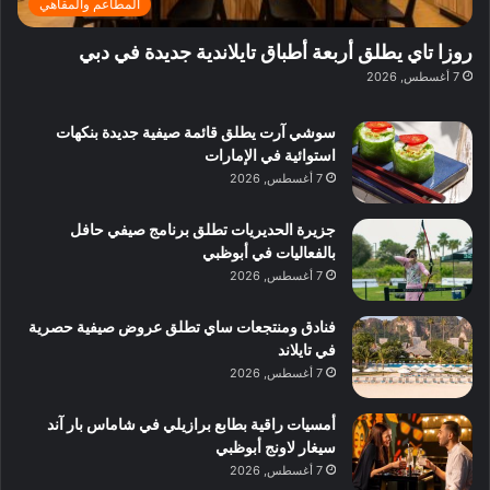
ب
ي
المطاعم والمقاهي
و
ي
ا
:
ا
ة
ل
ا
روزا تاي يطلق أربعة أطباق تايلاندية جديدة في دبي
ع
ب
ن
س
7 أغسطس, 2026
ل
د
ش
ت
ي
ب
ا
ك
ه
ي
سوشي آرت يطلق قائمة صيفية جديدة بنكهات
ط
ش
ا
استوائية في الإمارات
ا
ا
ا
7 أغسطس, 2026
ت
ف
ل
م
آ
جزيرة الحديريات تطلق برنامج صيفي حافل
ع
ن
بالفعاليات في أبوظبي
ا
7 أغسطس, 2026
ل
م
و
فنادق ومنتجعات ساي تطلق عروض صيفية حصرية
س
في تايلاند
ط
7 أغسطس, 2026
ا
ل
أمسيات راقية بطابع برازيلي في شاماس بار آند
م
سيغار لاونج أبوظبي
د
7 أغسطس, 2026
ي