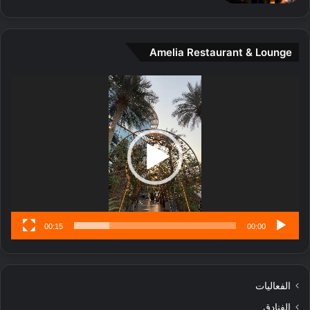
ن
ة
و
Amelia Restaurant & Lounge
ت
ج
مشغل
ا
الفيديو
ر
ب
ل
ا
تُ
ن
س
ى
00:15
00:00
الفعاليات
الفنادق