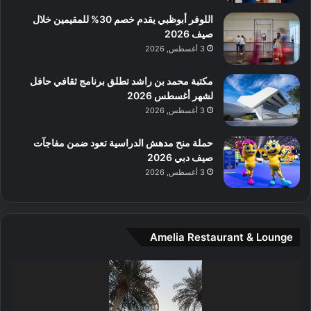
ع
ن
ا
اللوفر أبوظبي يقدم خصم 30% للمقيمين خلال
ل
صيف 2026
م
3 أغسطس, 2026
و
س
مكتبة محمد بن راشد تطلق برنامج ثقافي حافل
ط
لشهر أغسطس 2026
ا
3 أغسطس, 2026
ل
م
حملة منح مدهش الدراسية تعود ضمن مفاجآت
د
صيف دبي 2026
ي
3 أغسطس, 2026
ن
ة
و
ت
Amelia Restaurant & Lounge
ج
ا
ر
مشغل
ب
الفيديو
ل
ا