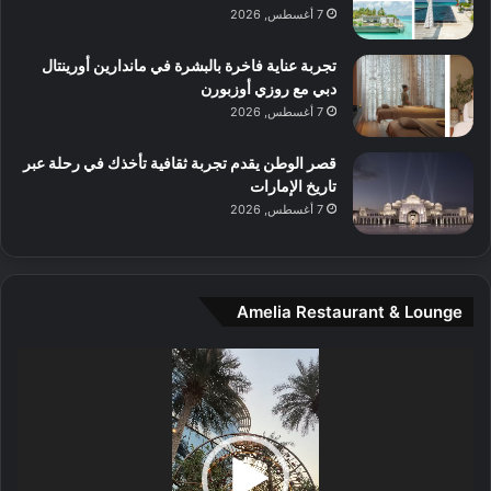
م
7 أغسطس, 2026
و
س
تجربة عناية فاخرة بالبشرة في ماندارين أورينتال
ط
دبي مع روزي أوزبورن
ا
7 أغسطس, 2026
ل
م
قصر الوطن يقدم تجربة ثقافية تأخذك في رحلة عبر
د
تاريخ الإمارات
ي
7 أغسطس, 2026
ن
ة
و
ت
Amelia Restaurant & Lounge
ج
ا
ر
مشغل
ب
الفيديو
ل
ا
تُ
ن