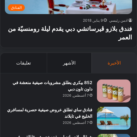
الفنادق
ادمن رئيسي
9 يناير, 2018
فندق بلازو ڤيرساتشي دبي يقدم ليلة رومنسيّة من
العمر
الأخيرة
الأشهر
تعليقات
852 بيكري يطلق مشروبات صيفية منعشة في
داون تاون دبي
7 أغسطس, 2026
فنادق ساي تطلق عروض صيفية حصرية لمسافري
الخليج في تايلاند
7 أغسطس, 2026
شيڤال بلان رانديلي يقدم تجربة يوغا القمر في