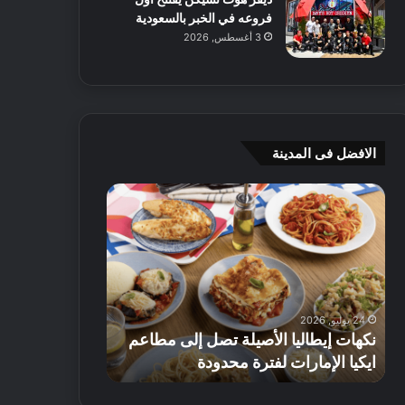
فروعه في الخبر بالسعودية
3 أغسطس, 2026
الافضل فى المدينة
ن
ج
ك
ي
ه
أ
ا
م
ت
ج
إ
ي
ي
ه
24 يوليو, 2026
8 يوليو, 2026
ط
و
نكهات إيطاليا الأصيلة تصل إلى مطاعم
جي أم جي هوم
ا
م
ايكيا الإمارات لفترة محدودة
تصل إلى 70% على الأثاث
ل
ت
ي
ق
ا
د