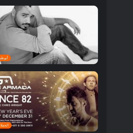
أبوظب
الحفلا