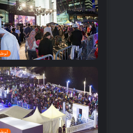
أبوظب
أ
ف
ض
ل
5
م
ت
18 مايو, 2016
ا
أفضل 5 متاجر
ج
دبي
ر
ع
أبوظب
ط