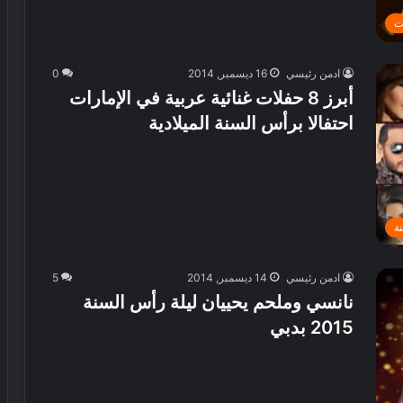
ح
ة
د
ت
ن
ي
م
ق
و
ادمن رئيسي
16 ديسمبر, 2014
0
ة
أبرز 8 حفلات غنائية عربية في الإمارات
ت
ر
احتفالا برأس السنة الميلادية
ف
ي
ه
ي
ة
ة
ل
ك
ر
ادمن رئيسي
14 ديسمبر, 2014
5
ة
نانسي وملحم يحييان ليلة رأس السنة
ا
2015 بدبي
ل
ق
د
م
ف