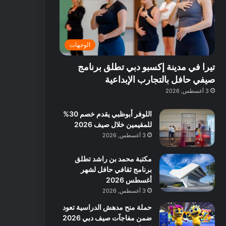
ت
د
ة
ق
ع
ا
غ
ل
ر
ئ
ن
ب
ف
ر
ي
د
الوجهات
و
ي
ة
ب
ا
ة
ب
ي
تيرا في مدينة إكسبو دبي تطلق برنامج
ع
ب
ا
:
ل
د
ل
ا
صيفي حافل بالتجارب الإبداعية
ي
ب
ن
س
3 أغسطس, 2026
ه
ي
ش
ت
ا
ا
ك
اللوفر أبوظبي يقدم خصم 30%
ا
ط
ش
للمقيمين خلال صيف 2026
ل
ا
ا
3 أغسطس, 2026
آ
ت
ف
ن
م
مكتبة محمد بن راشد تطلق
ع
برنامج ثقافي حافل لشهر
ا
أغسطس 2026
ل
3 أغسطس, 2026
م
و
حملة منح مدهش الدراسية تعود
س
ضمن مفاجآت صيف دبي 2026
ط