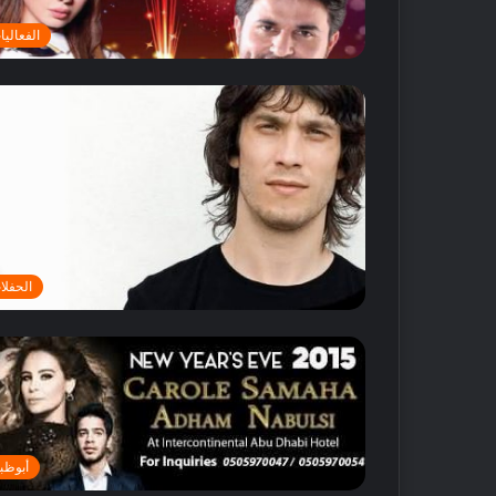
و
الفعاليا
ق
ت
م
م
ت
ع
!
الحفلا
أبوظب