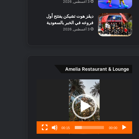
3 أغسطس, 2026
ا
ل
ديڤز هوت تشيكن يفتتح أول
م
فروعه في الخبر بالسعودية
د
3 أغسطس, 2026
ي
ن
ة
و
ت
ج
Amelia Restaurant & Lounge
ا
ر
مشغل
ب
الفيديو
ل
ا
تُ
ن
س
ى
00:15
00:00