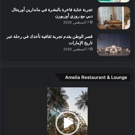
و
س
تجربة عناية فاخرة بالبشرة في ماندارين أورينتال
ط
دبي مع روزي أوزبورن
ا
7 أغسطس, 2026
ل
م
قصر الوطن يقدم تجربة ثقافية تأخذك في رحلة عبر
د
تاريخ الإمارات
ي
7 أغسطس, 2026
ن
ة
و
ت
Amelia Restaurant & Lounge
ج
ا
ر
مشغل
ب
الفيديو
ل
ا
تُ
ن
س
ى