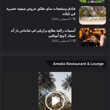
م
و
فنادق ومنتجعات ساي تطلق عروض صيفية حصرية
س
في تايلاند
ط
7 أغسطس, 2026
ا
ل
أمسيات راقية بطابع برازيلي في شاماس بار آند
م
سيغار لاونج أبوظبي
د
7 أغسطس, 2026
ي
ن
ة
و
Amelia Restaurant & Lounge
ت
ج
مشغل
ا
الفيديو
ر
ب
ل
ا
تُ
ن