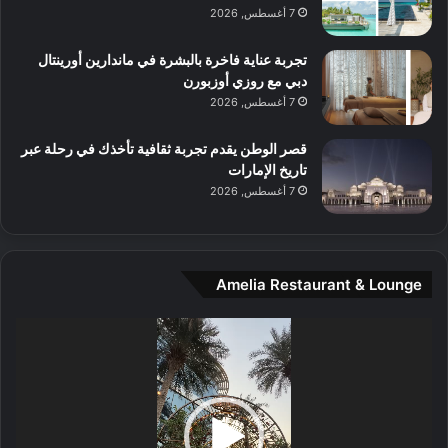
م
7 أغسطس, 2026
و
س
تجربة عناية فاخرة بالبشرة في ماندارين أورينتال
ط
دبي مع روزي أوزبورن
ا
7 أغسطس, 2026
ل
م
قصر الوطن يقدم تجربة ثقافية تأخذك في رحلة عبر
د
تاريخ الإمارات
ي
7 أغسطس, 2026
ن
ة
و
ت
Amelia Restaurant & Lounge
ج
ا
ر
مشغل
ب
الفيديو
ل
ا
تُ
ن