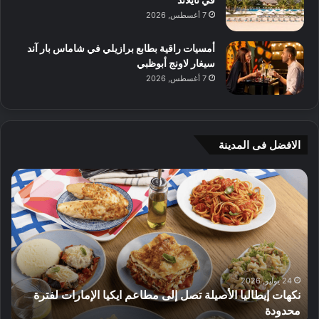
7 أغسطس, 2026
أمسيات راقية بطابع برازيلي في شاماس بار آند
سيغار لاونج أبوظبي
7 أغسطس, 2026
الافضل فى المدينة
ن
ج
ك
ي
ه
أ
ا
م
ت
ج
إ
ي
ي
ه
ط
و
24 يوليو, 2026
نكهات إيطاليا الأصيلة تصل إلى مطاعم ايكيا الإمارات لفترة
ا
م
محدودة
ا
ل
ت