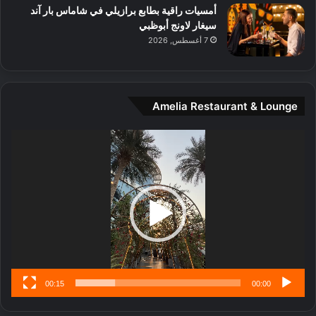
ل
أمسيات راقية بطابع برازيلي في شاماس بار آند
م
سيغار لاونج أبوظبي
د
7 أغسطس, 2026
ي
ن
ة
و
Amelia Restaurant & Lounge
ت
ج
مشغل
ا
الفيديو
ر
ب
ل
ا
تُ
ن
س
ى
00:15
00:00