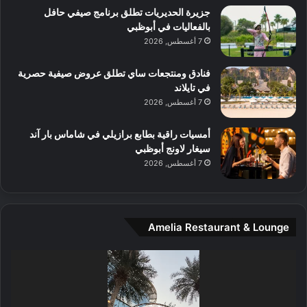
آ
جزيرة الحديريات تطلق برنامج صيفي حافل
ع
ن
بالفعاليات في أبوظبي
ا
7 أغسطس, 2026
ل
م
و
فنادق ومنتجعات ساي تطلق عروض صيفية حصرية
س
في تايلاند
ط
7 أغسطس, 2026
ا
ل
أمسيات راقية بطابع برازيلي في شاماس بار آند
م
سيغار لاونج أبوظبي
د
7 أغسطس, 2026
ي
ن
ة
و
Amelia Restaurant & Lounge
ت
ج
مشغل
ا
الفيديو
ر
ب
ل