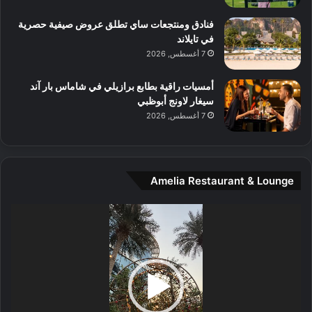
م
و
فنادق ومنتجعات ساي تطلق عروض صيفية حصرية
س
في تايلاند
ط
7 أغسطس, 2026
ا
ل
أمسيات راقية بطابع برازيلي في شاماس بار آند
م
سيغار لاونج أبوظبي
د
7 أغسطس, 2026
ي
ن
ة
و
Amelia Restaurant & Lounge
ت
ج
مشغل
ا
الفيديو
ر
ب
ل
ا
تُ
ن