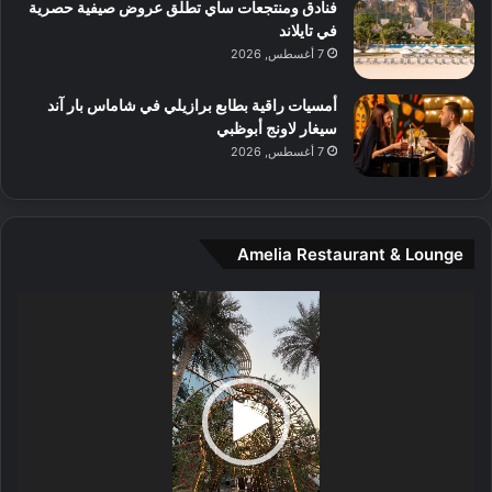
و
فنادق ومنتجعات ساي تطلق عروض صيفية حصرية
س
في تايلاند
ط
7 أغسطس, 2026
ا
ل
أمسيات راقية بطابع برازيلي في شاماس بار آند
م
سيغار لاونج أبوظبي
د
7 أغسطس, 2026
ي
ن
ة
و
Amelia Restaurant & Lounge
ت
ج
مشغل
ا
الفيديو
ر
ب
ل
ا
تُ
ن
س
ى