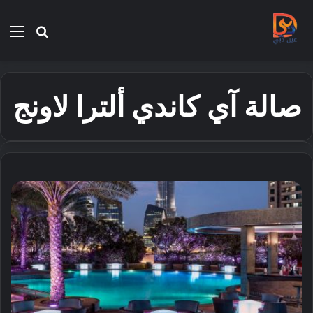
بحث
الق
عن
صالة آي كاندي ألترا لاونج