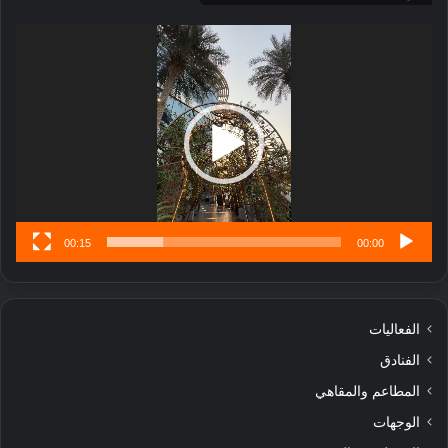
ج
ت
مشغل
ا
.
الفيديو
ر
ب
ل
ا
تُ
ن
س
ى
00:15
00:00
الفعاليات
الفنادق
المطاعم والمقاهي
الوجهات