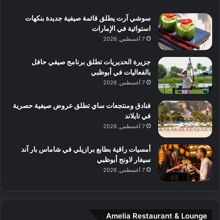
ت
ي
ب
ك
ب
ي
سوشي آرت يطلق قائمة صيفية جديدة بنكهات
ش
و
استوائية في الإمارات
ا
ل
7 أغسطس, 2026
ف
ن
م
د
جزيرة الحديريات تطلق برنامج صيفي حافل
ع
ا
بالفعاليات في أبوظبي
ا
ت
7 أغسطس, 2026
ل
ج
م
ر
و
ب
فنادق ومنتجعات ساي تطلق عروض صيفية حصرية
س
ة
في تايلاند
ط
ل
7 أغسطس, 2026
ا
ا
ل
ي
أمسيات راقية بطابع برازيلي في شاماس بار آند
م
ج
سيغار لاونج أبوظبي
د
ب
7 أغسطس, 2026
ي
أ
ن
ن
ة
ت
و
ف
Amelia Restaurant & Lounge
ت
و