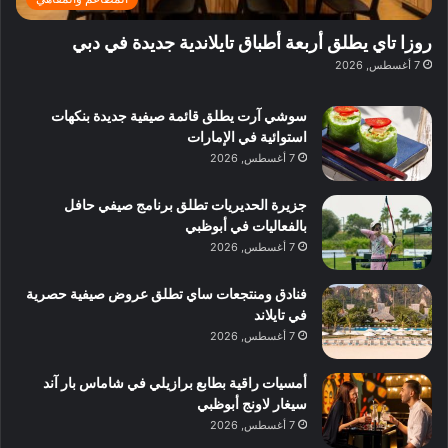
و
ي
ا
:
ا
ة
ل
ا
روزا تاي يطلق أربعة أطباق تايلاندية جديدة في دبي
ع
ب
ن
س
7 أغسطس, 2026
ل
د
ش
ت
ي
ب
ا
ك
ه
ي
سوشي آرت يطلق قائمة صيفية جديدة بنكهات
ط
ش
ا
استوائية في الإمارات
ا
ا
ا
7 أغسطس, 2026
ت
ف
ل
م
آ
جزيرة الحديريات تطلق برنامج صيفي حافل
ع
ن
بالفعاليات في أبوظبي
ا
7 أغسطس, 2026
ل
م
و
فنادق ومنتجعات ساي تطلق عروض صيفية حصرية
س
في تايلاند
ط
7 أغسطس, 2026
ا
ل
أمسيات راقية بطابع برازيلي في شاماس بار آند
م
سيغار لاونج أبوظبي
د
7 أغسطس, 2026
ي