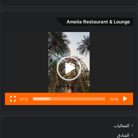
ن
ة
و
Amelia Restaurant & Lounge
ت
ج
مشغل
ا
الفيديو
ر
ب
ل
ا
تُ
ن
س
ى
00:15
00:00
الفعاليات
الفنادق