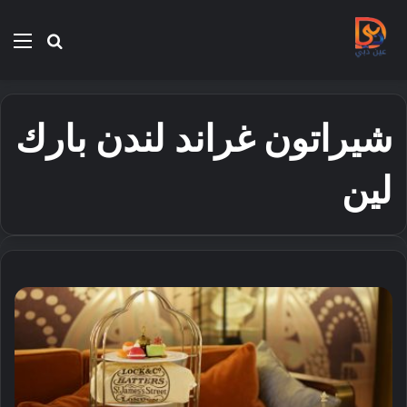
بحث
الق
عن
شيراتون غراند لندن بارك
لين