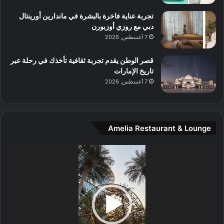
و
س
تجربة عناية فاخرة بالبشرة في ماندارين أورينتال
ط
دبي مع روزي أوزبورن
ا
7 أغسطس, 2026
ل
م
قصر الوطن يقدم تجربة ثقافية تأخذك في رحلة عبر
د
تاريخ الإمارات
ي
7 أغسطس, 2026
ن
ة
و
ت
Amelia Restaurant & Lounge
ج
ا
ر
مشغل
ب
الفيديو
ل
ا
تُ
ن
س
ى