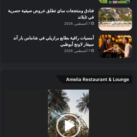
م
و
فنادق ومنتجعات ساي تطلق عروض صيفية حصرية
س
في تايلاند
ط
7 أغسطس, 2026
ا
ل
أمسيات راقية بطابع برازيلي في شاماس بار آند
م
سيغار لاونج أبوظبي
د
7 أغسطس, 2026
ي
ن
ة
و
Amelia Restaurant & Lounge
ت
ج
مشغل
ا
الفيديو
ر
ب
ل
ا
تُ
ن