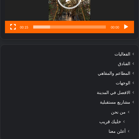
س
ى
00:15
00:00
الفعاليات
الفنادق
المطاعم والمقاهي
الوجهات
الافضل في المدينة
مشاريع مستقبلية
من نحن
خليك قريب
أعلن معنا