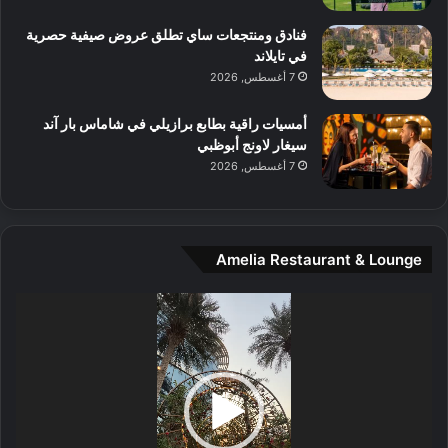
م
و
فنادق ومنتجعات ساي تطلق عروض صيفية حصرية
س
في تايلاند
ط
7 أغسطس, 2026
ا
ل
أمسيات راقية بطابع برازيلي في شاماس بار آند
م
سيغار لاونج أبوظبي
د
7 أغسطس, 2026
ي
ن
ة
و
Amelia Restaurant & Lounge
ت
ج
مشغل
ا
الفيديو
ر
ب
ل
ا
تُ
ن