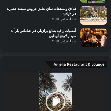
م
و
فنادق ومنتجعات ساي تطلق عروض صيفية حصرية
س
في تايلاند
ط
7 أغسطس, 2026
ا
ل
أمسيات راقية بطابع برازيلي في شاماس بار آند
م
سيغار لاونج أبوظبي
د
7 أغسطس, 2026
ي
ن
ة
و
Amelia Restaurant & Lounge
ت
ج
مشغل
ا
الفيديو
ر
ب
ل
ا
تُ
ن