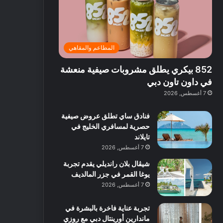
ت
د
ة
ق
ع
ا
غ
ل
ر
ئ
ن
ب
ف
ر
ي
د
المطاعم والمقاهي
و
ي
ة
ب
ا
ة
ب
ي
852 بيكري يطلق مشروبات صيفية منعشة
ع
ب
ا
:
ل
د
ل
ا
في داون تاون دبي
ي
ب
ن
س
7 أغسطس, 2026
ه
ي
ش
ت
ا
ا
ك
فنادق ساي تطلق عروض صيفية
ا
ط
ش
حصرية لمسافري الخليج في
ل
ا
ا
تايلاند
آ
ت
ف
7 أغسطس, 2026
ن
م
شيڤال بلان رانديلي يقدم تجربة
ع
يوغا القمر في جزر المالديف
ا
ل
7 أغسطس, 2026
م
و
تجربة عناية فاخرة بالبشرة في
س
ماندارين أورينتال دبي مع روزي