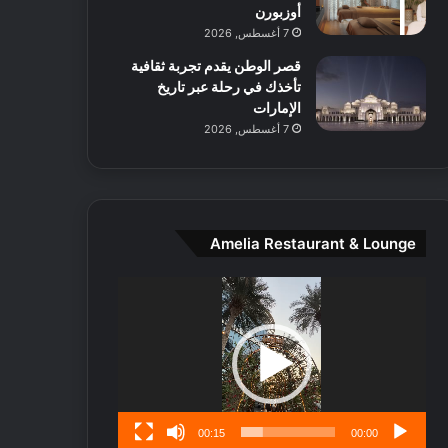
ط
أوزبورن
ا
7 أغسطس, 2026
ل
قصر الوطن يقدم تجربة ثقافية
م
تأخذك في رحلة عبر تاريخ
د
الإمارات
ي
7 أغسطس, 2026
ن
ة
و
ت
ج
ا
Amelia Restaurant & Lounge
ر
ب
مشغل
ل
الفيديو
ا
تُ
ن
س
ى
00:15
00:00