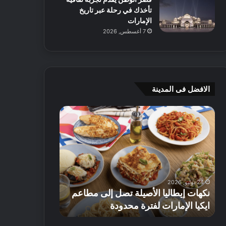
تأخذك في رحلة عبر تاريخ
الإمارات
7 أغسطس, 2026
الافضل فى المدينة
ن
ج
ك
ي
ه
أ
ا
م
ت
ج
إ
ي
ي
ه
24 يوليو, 2026
8 يوليو, 2026
ط
و
نكهات إيطاليا الأصيلة تصل إلى مطاعم
جي أم جي هوم
ا
م
ايكيا الإمارات لفترة محدودة
تصل إلى 70% على الأثاث
ل
ت
ي
ق