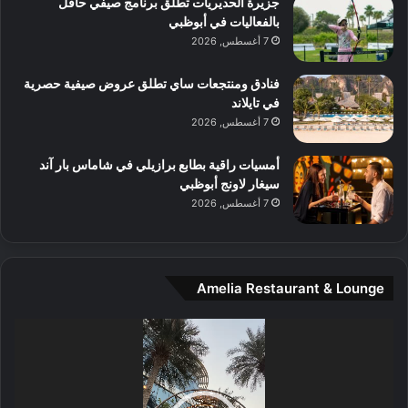
جزيرة الحديريات تطلق برنامج صيفي حافل
ع
ن
بالفعاليات في أبوظبي
ا
7 أغسطس, 2026
ل
م
و
فنادق ومنتجعات ساي تطلق عروض صيفية حصرية
س
في تايلاند
ط
7 أغسطس, 2026
ا
ل
أمسيات راقية بطابع برازيلي في شاماس بار آند
م
سيغار لاونج أبوظبي
د
7 أغسطس, 2026
ي
ن
ة
و
Amelia Restaurant & Lounge
ت
ج
مشغل
ا
الفيديو
ر
ب
ل
ا