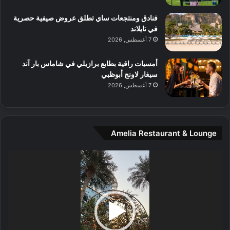
م
و
فنادق ومنتجعات ساي تطلق عروض صيفية حصرية
س
في تايلاند
ط
7 أغسطس, 2026
ا
ل
أمسيات راقية بطابع برازيلي في شاماس بار آند
م
سيغار لاونج أبوظبي
د
7 أغسطس, 2026
ي
ن
ة
و
Amelia Restaurant & Lounge
ت
ج
مشغل
ا
الفيديو
ر
ب
ل
ا
تُ
ن