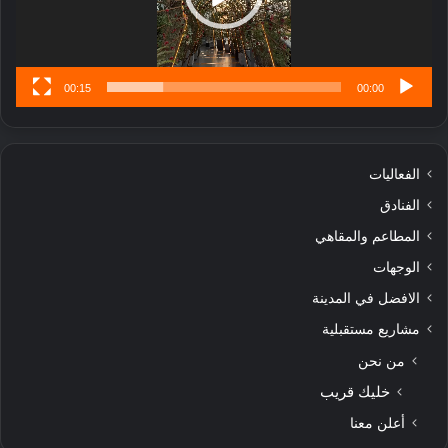
س
ى
00:15
00:00
الفعاليات
الفنادق
المطاعم والمقاهي
الوجهات
الافضل في المدينة
مشاريع مستقبلية
من نحن
خليك قريب
أعلن معنا