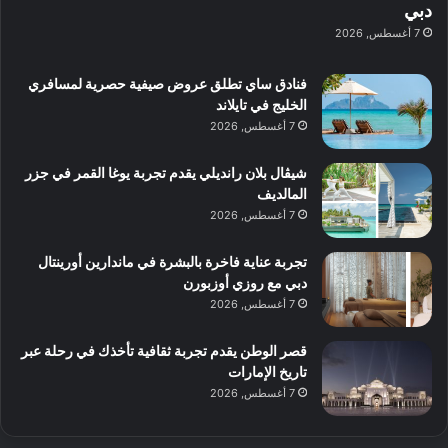
ن
س
دبي
ل
د
ش
ت
7 أغسطس, 2026
ي
ب
ا
ك
ه
ي
ط
ش
ا
فنادق ساي تطلق عروض صيفية حصرية لمسافري
ا
ا
ا
الخليج في تايلاند
ت
ف
ل
7 أغسطس, 2026
م
آ
ع
ن
ا
شيڤال بلان رانديلي يقدم تجربة يوغا القمر في جزر
ل
المالديف
م
7 أغسطس, 2026
و
س
تجربة عناية فاخرة بالبشرة في ماندارين أورينتال
ط
دبي مع روزي أوزبورن
ا
7 أغسطس, 2026
ل
م
قصر الوطن يقدم تجربة ثقافية تأخذك في رحلة عبر
د
تاريخ الإمارات
ي
7 أغسطس, 2026
ن
ة
و