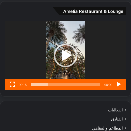
ت
Amelia Restaurant & Lounge
ج
ا
ر
مشغل
ب
الفيديو
ل
ا
تُ
ن
س
ى
00:15
00:00
الفعاليات
الفنادق
المطاعم والمقاهي