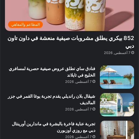
ت
د
ن
ب
ة
ع
ا
ي
د
ر
ئ
ة
ب
ف
ر
ب
ي
المطاعم والمقاهي
و
ي
ا
:
ا
ة
ل
ا
852 بيكري يطلق مشروبات صيفية منعشة في داون تاون
ع
ب
ن
س
دبي
ل
د
ش
ت
7 أغسطس, 2026
ي
ب
ا
ك
ه
ي
ط
ش
ا
فنادق ساي تطلق عروض صيفية حصرية لمسافري
ا
ا
ا
الخليج في تايلاند
ت
ف
ل
7 أغسطس, 2026
م
آ
ع
ن
ا
شيڤال بلان رانديلي يقدم تجربة يوغا القمر في جزر
ل
المالديف
م
7 أغسطس, 2026
و
س
تجربة عناية فاخرة بالبشرة في ماندارين أورينتال
ط
دبي مع روزي أوزبورن
ا
7 أغسطس, 2026