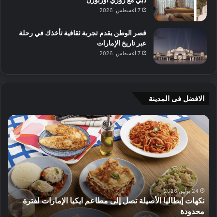
7 أغسطس, 2026
قصر الوطن يقدم تجربة ثقافية تأخذك في رحلة
عبر تاريخ الإمارات
7 أغسطس, 2026
الافضل فى المدينة
ن
ج
ك
ي
ه
أ
ا
م
ت
ج
إ
ي
ي
ه
ط
و
24 يوليو, 2026
نكهات إيطاليا الأصيلة تصل إلى مطاعم ايكيا الإمارات لفترة
ا
م
محدودة
ا
ل
ت