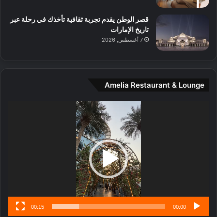
ل
م
قصر الوطن يقدم تجربة ثقافية تأخذك في رحلة عبر
د
تاريخ الإمارات
ي
7 أغسطس, 2026
ن
ة
و
ت
Amelia Restaurant & Lounge
ج
ا
ر
مشغل
ب
الفيديو
ل
ا
تُ
ن
س
ى
00:15
00:00