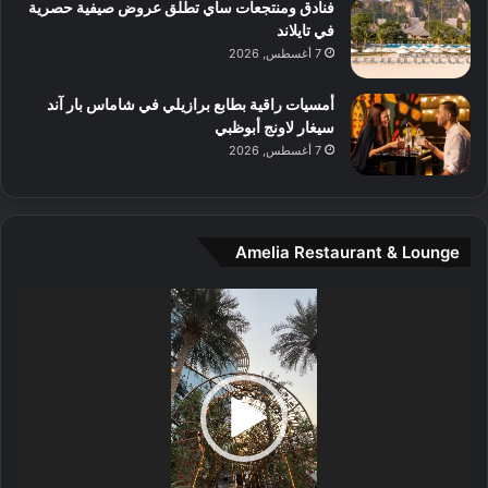
و
فنادق ومنتجعات ساي تطلق عروض صيفية حصرية
س
في تايلاند
ط
7 أغسطس, 2026
ا
ل
أمسيات راقية بطابع برازيلي في شاماس بار آند
م
سيغار لاونج أبوظبي
د
7 أغسطس, 2026
ي
ن
ة
و
Amelia Restaurant & Lounge
ت
ج
مشغل
ا
الفيديو
ر
ب
ل
ا
تُ
ن
س
ى