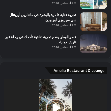
م
7 أغسطس, 2026
و
س
تجربة عناية فاخرة بالبشرة في ماندارين أورينتال
ط
دبي مع روزي أوزبورن
ا
7 أغسطس, 2026
ل
م
قصر الوطن يقدم تجربة ثقافية تأخذك في رحلة عبر
د
تاريخ الإمارات
ي
7 أغسطس, 2026
ن
ة
و
ت
Amelia Restaurant & Lounge
ج
ا
ر
مشغل
ب
الفيديو
ل
ا
تُ
ن