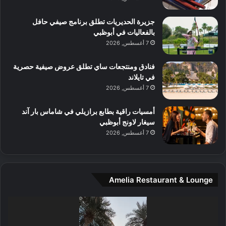
ت
ف
ل
م
آ
جزيرة الحديريات تطلق برنامج صيفي حافل
ع
ن
بالفعاليات في أبوظبي
ا
7 أغسطس, 2026
ل
م
و
فنادق ومنتجعات ساي تطلق عروض صيفية حصرية
س
في تايلاند
ط
7 أغسطس, 2026
ا
ل
أمسيات راقية بطابع برازيلي في شاماس بار آند
م
سيغار لاونج أبوظبي
د
7 أغسطس, 2026
ي
ن
ة
و
Amelia Restaurant & Lounge
ت
ج
مشغل
ا
الفيديو
ر
ب