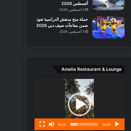
ط
أغسطس 2026
ا
3 أغسطس, 2026
ل
حملة منح مدهش الدراسية تعود
م
ضمن مفاجآت صيف دبي 2026
د
3 أغسطس, 2026
ي
ن
ة
و
ت
ج
Amelia Restaurant & Lounge
ا
ر
مشغل
ب
الفيديو
ل
ا
تُ
ن
س
ى
00:15
00:00