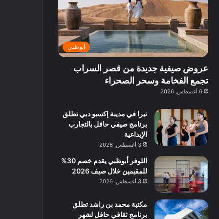
ت
د
ة
ق
ع
ا
غ
ل
ر
ئ
ن
ب
ف
ر
ي
د
أبوظبي
و
ي
ة
ب
ا
ة
ب
ي
عروض صيفية جديدة من قصر السراب
ع
ب
ا
:
ل
د
ل
ا
تجمع الفخامة وسحر الصحراء
ي
ب
ن
س
6 أغسطس, 2026
ه
ي
ش
ت
ا
ا
ك
تيرا في مدينة إكسبو دبي تطلق
ا
ط
ش
برنامج صيفي حافل بالتجارب
ل
ا
ا
الإبداعية
آ
ت
ف
3 أغسطس, 2026
ن
م
اللوفر أبوظبي يقدم خصم 30%
ع
للمقيمين خلال صيف 2026
ا
ل
3 أغسطس, 2026
م
و
مكتبة محمد بن راشد تطلق
س
برنامج ثقافي حافل لشهر