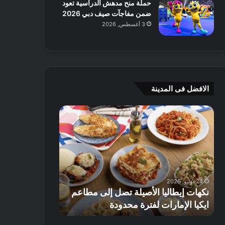
حملة منح مدهش الدراسية تعود
ضمن مفاجآت صيف دبي 2026
3 أغسطس, 2026
الافضل فى المدينة
ن
ج
ك
ي
ه
أ
ا
م
ت
ج
إ
ي
ي
ه
24 يوليو, 2026
8 يوليو, 2026
ط
و
نكهات إيطاليا الأصيلة تصل إلى مطاعم
جي أم جي هوم
ا
م
ايكيا الإمارات لفترة محدودة
تصل إلى 70% على الأثاث
ل
ت
ي
ق