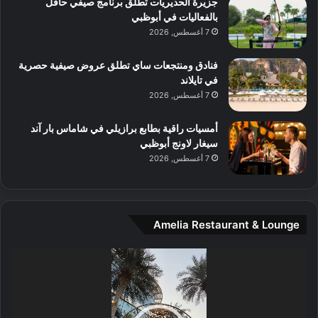
جزيرة الحديريات تطلق برنامج صيفي حافل
ع
ن
بالفعاليات في أبوظبي
ا
7 أغسطس, 2026
ل
م
و
فنادق ومنتجعات ساي تطلق عروض صيفية حصرية
س
في تايلاند
ط
7 أغسطس, 2026
ا
ل
أمسيات راقية بطابع برازيلي في شاماس بار آند
م
سيغار لاونج أبوظبي
د
7 أغسطس, 2026
ي
ن
ة
و
Amelia Restaurant & Lounge
ت
ج
مشغل
ا
الفيديو
ر
ب
ل
ا