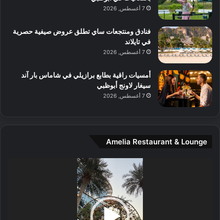
7 أغسطس, 2026
ل
م
و
فنادق ومنتجعات ساي تطلق عروض صيفية حصرية
س
في تايلاند
ط
7 أغسطس, 2026
ا
ل
أمسيات راقية بطابع برازيلي في شاماس بار آند
م
سيغار لاونج أبوظبي
د
7 أغسطس, 2026
ي
ن
ة
و
Amelia Restaurant & Lounge
ت
ج
مشغل
ا
الفيديو
ر
ب
ل
ا
تُ