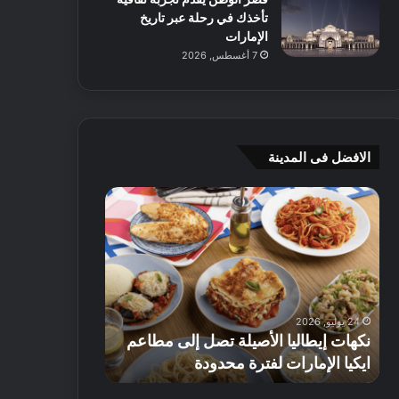
تأخذك في رحلة عبر تاريخ
الإمارات
7 أغسطس, 2026
الافضل فى المدينة
ن
ج
ك
ي
ه
أ
ا
م
ت
ج
إ
ي
ي
ه
24 يوليو, 2026
8 يوليو, 2026
ط
و
نكهات إيطاليا الأصيلة تصل إلى مطاعم
جي أم جي هوم
ا
م
ايكيا الإمارات لفترة محدودة
تصل إلى 70% على الأثاث
ل
ت
ي
ق