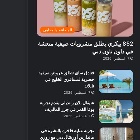
ت
د
ة
ق
ع
ا
غ
ل
ر
ئ
ن
ب
ف
ر
ي
د
المطاعم والمقاهي
و
ي
ة
ب
ا
ة
ب
ي
852 بيكري يطلق مشروبات صيفية منعشة
ع
ب
ا
:
ل
د
ل
ا
في داون تاون دبي
ي
ب
ن
س
7 أغسطس, 2026
ه
ي
ش
ت
ا
ا
ك
فنادق ساي تطلق عروض صيفية
ا
ط
ش
حصرية لمسافري الخليج في
ل
ا
ا
تايلاند
آ
ت
ف
7 أغسطس, 2026
ن
م
شيڤال بلان رانديلي يقدم تجربة
ع
يوغا القمر في جزر المالديف
ا
ل
7 أغسطس, 2026
م
و
تجربة عناية فاخرة بالبشرة في
س
ماندارين أورينتال دبي مع روزي