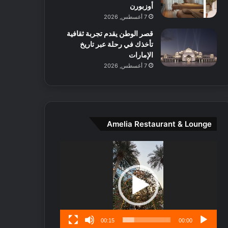
ط
أوزبورن
ا
7 أغسطس, 2026
ل
قصر الوطن يقدم تجربة ثقافية
م
تأخذك في رحلة عبر تاريخ
د
الإمارات
ي
7 أغسطس, 2026
ن
ة
و
ت
ج
ا
Amelia Restaurant & Lounge
ر
ب
مشغل
ل
الفيديو
ا
تُ
ن
س
ى
00:15
00:00