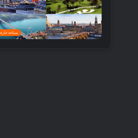
سياحة خارجي
أ
ف
ض
ل
5
م
ت
18 مايو, 2016
ا
أفضل 5 متاجر
ج
دبي
ر
ع