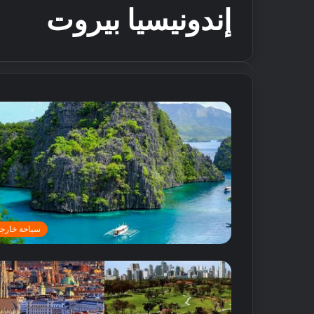
إندونيسيا بيروت
سياحة خارجي