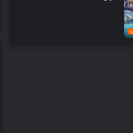
ة
ش
ي
ر
ي
ا
ل
إ
30 يوليو, 2026
م
 عطور محلية الصنع في
شيري الإمارات تطلق عروض صيفية
ا
حصرية على سيارات SUV
ر
ا