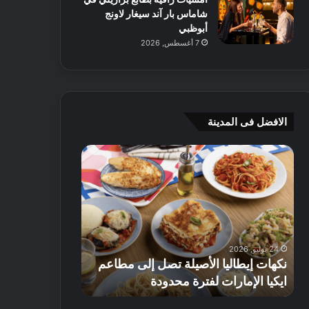
شاماس بار آند سيغار لاونج
أبوظبي
7 أغسطس, 2026
الافضل فى المدينة
ن
ج
ك
ي
ه
أ
ا
م
ت
ج
إ
ي
ي
ه
24 يوليو, 2026
8 يوليو, 2026
ط
و
نكهات إيطاليا الأصيلة تصل إلى مطاعم
جي أم جي هوم
ا
م
ايكيا الإمارات لفترة محدودة
تصل إلى 70% على الأثاث
ل
ت
ي
ق