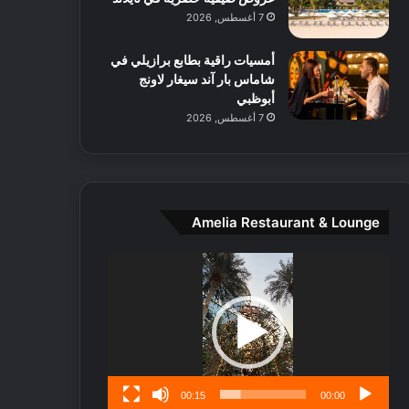
ط
7 أغسطس, 2026
ا
ل
أمسيات راقية بطابع برازيلي في
م
شاماس بار آند سيغار لاونج
د
أبوظبي
ي
7 أغسطس, 2026
ن
ة
و
ت
ج
ا
Amelia Restaurant & Lounge
ر
ب
مشغل
ل
الفيديو
ا
تُ
ن
س
ى
00:15
00:00