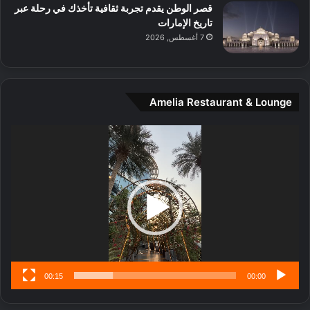
قصر الوطن يقدم تجربة ثقافية تأخذك في رحلة عبر
د
تاريخ الإمارات
ي
7 أغسطس, 2026
ن
ة
و
ت
Amelia Restaurant & Lounge
ج
ا
ر
مشغل
ب
الفيديو
ل
ا
تُ
ن
س
ى
00:15
00:00