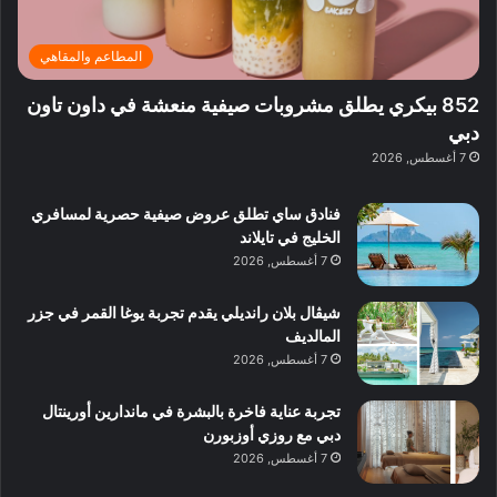
ي
د
ر
ئ
ة
ب
ف
ر
ب
ي
المطاعم والمقاهي
و
ي
ا
:
ا
ة
ل
ا
852 بيكري يطلق مشروبات صيفية منعشة في داون تاون
ع
ب
ن
س
دبي
ل
د
ش
ت
7 أغسطس, 2026
ي
ب
ا
ك
ه
ي
ط
ش
ا
فنادق ساي تطلق عروض صيفية حصرية لمسافري
ا
ا
ا
الخليج في تايلاند
ت
ف
ل
7 أغسطس, 2026
م
آ
ع
ن
ا
شيڤال بلان رانديلي يقدم تجربة يوغا القمر في جزر
ل
المالديف
م
7 أغسطس, 2026
و
س
تجربة عناية فاخرة بالبشرة في ماندارين أورينتال
ط
دبي مع روزي أوزبورن
ا
7 أغسطس, 2026
ل
م