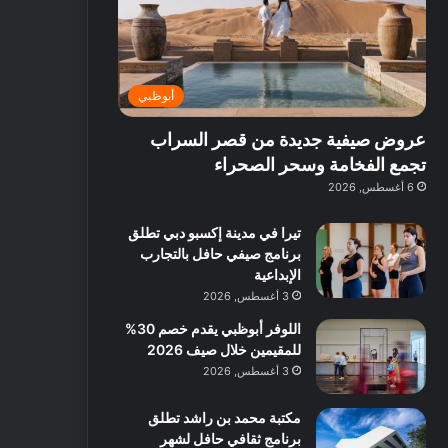
ت
د
ة
ق
ع
ا
غ
ل
ر
ئ
ن
ب
ف
ر
ي
د
أبوظبي
و
ي
ة
ب
ا
ة
ب
ي
عروض صيفية جديدة من قصر السراب
ع
ب
ا
:
ل
د
ل
ا
تجمع الفخامة وسحر الصحراء
ي
ب
ن
س
6 أغسطس, 2026
ه
ي
ش
ت
ا
ا
ك
تيرا في مدينة إكسبو دبي تطلق
ا
ط
ش
برنامج صيفي حافل بالتجارب
ل
ا
ا
الإبداعية
آ
ت
ف
3 أغسطس, 2026
ن
م
اللوفر أبوظبي يقدم خصم 30%
ع
للمقيمين خلال صيف 2026
ا
ل
3 أغسطس, 2026
م
و
مكتبة محمد بن راشد تطلق
س
برنامج ثقافي حافل لشهر