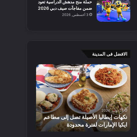
حملة منح مدهش الدراسية تعود
ضمن مفاجآت صيف دبي 2026
3 أغسطس, 2026
الافضل فى المدينة
ن
ج
ك
ي
ه
أ
ا
م
ت
ج
إ
ي
ي
ه
24 يوليو, 2026
8 يوليو, 2026
ط
و
نكهات إيطاليا الأصيلة تصل إلى مطاعم
جي أم جي هوم
ا
م
ايكيا الإمارات لفترة محدودة
تصل إلى 70% على الأثاث
ل
ت
ي
ق