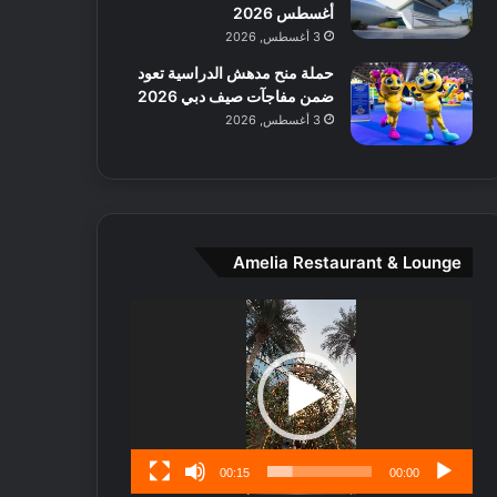
ط
أغسطس 2026
ا
3 أغسطس, 2026
ل
حملة منح مدهش الدراسية تعود
م
ضمن مفاجآت صيف دبي 2026
د
3 أغسطس, 2026
ي
ن
ة
و
ت
ج
Amelia Restaurant & Lounge
ا
ر
مشغل
ب
الفيديو
ل
ا
تُ
ن
س
ى
00:15
00:00