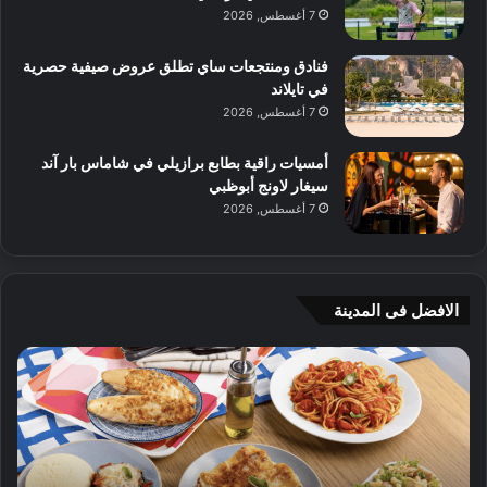
7 أغسطس, 2026
فنادق ومنتجعات ساي تطلق عروض صيفية حصرية
في تايلاند
7 أغسطس, 2026
أمسيات راقية بطابع برازيلي في شاماس بار آند
سيغار لاونج أبوظبي
7 أغسطس, 2026
الافضل فى المدينة
ن
ج
ك
ي
ه
أ
ا
م
ت
ج
إ
ي