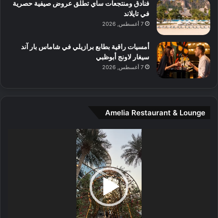
و
فنادق ومنتجعات ساي تطلق عروض صيفية حصرية
س
في تايلاند
ط
7 أغسطس, 2026
ا
ل
أمسيات راقية بطابع برازيلي في شاماس بار آند
م
سيغار لاونج أبوظبي
د
7 أغسطس, 2026
ي
ن
ة
و
Amelia Restaurant & Lounge
ت
ج
مشغل
ا
الفيديو
ر
ب
ل
ا
تُ
ن
س
ى