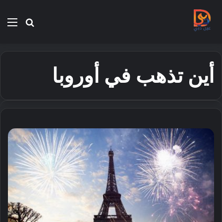
بحث
الق
عن
أين تذهب في أوروبا