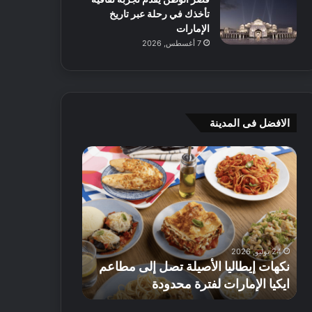
تأخذك في رحلة عبر تاريخ
الإمارات
7 أغسطس, 2026
الافضل فى المدينة
ن
ج
ك
ي
ه
أ
ا
م
ت
ج
إ
ي
ي
ه
24 يوليو, 2026
8 يوليو, 2026
ط
و
نكهات إيطاليا الأصيلة تصل إلى مطاعم
جي أم جي هوم
ا
م
ايكيا الإمارات لفترة محدودة
تصل إلى 70% على الأثاث
ل
ت
ي
ق