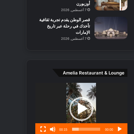
ط
أوزبورن
ا
7 أغسطس, 2026
ل
قصر الوطن يقدم تجربة ثقافية
م
تأخذك في رحلة عبر تاريخ
د
الإمارات
ي
7 أغسطس, 2026
ن
ة
و
ت
ج
ا
Amelia Restaurant & Lounge
ر
ب
مشغل
ل
الفيديو
ا
تُ
ن
س
ى
00:15
00:00