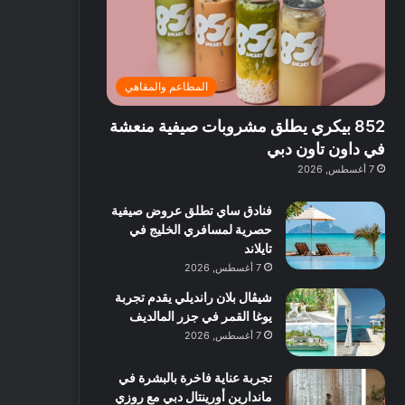
ت
د
ة
ق
ع
ا
غ
ل
ر
ئ
ن
ب
ف
ر
ي
د
المطاعم والمقاهي
و
ي
ة
ب
ا
ة
ب
ي
852 بيكري يطلق مشروبات صيفية منعشة
ع
ب
ا
:
ل
د
ل
ا
في داون تاون دبي
ي
ب
ن
س
7 أغسطس, 2026
ه
ي
ش
ت
ا
ا
ك
فنادق ساي تطلق عروض صيفية
ا
ط
ش
حصرية لمسافري الخليج في
ل
ا
ا
تايلاند
آ
ت
ف
7 أغسطس, 2026
ن
م
شيڤال بلان رانديلي يقدم تجربة
ع
يوغا القمر في جزر المالديف
ا
ل
7 أغسطس, 2026
م
و
تجربة عناية فاخرة بالبشرة في
س
ماندارين أورينتال دبي مع روزي