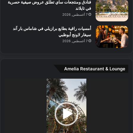
و
فنادق ومنتجعات ساي تطلق عروض صيفية حصرية
س
في تايلاند
ط
7 أغسطس, 2026
ا
ل
أمسيات راقية بطابع برازيلي في شاماس بار آند
م
سيغار لاونج أبوظبي
د
7 أغسطس, 2026
ي
ن
ة
و
Amelia Restaurant & Lounge
ت
ج
مشغل
ا
الفيديو
ر
ب
ل
ا
تُ
ن
س
ى